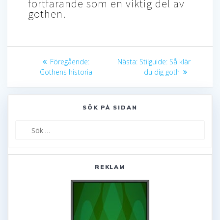
fortfarande som en viktig del av
gothen.
Inläggsnavigering
Föregående
Nästa
Föregående:
Nästa:
Stilguide: Så klär
inlägg:
inlägg:
Gothens historia
du dig goth
SÖK PÅ SIDAN
Sök
efter:
REKLAM