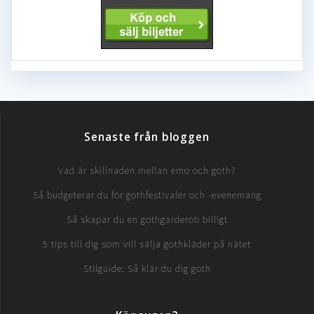
Senaste från bloggen
Vad är skillnaden mellan emo och goth?
Så budgeterar du för gothfestivaler och -evenemang
Så skapar du en gothgarderob billigt
5 tips till dig som vill sälja gothkläder på nätet
Stilguide: Så klär du dig goth