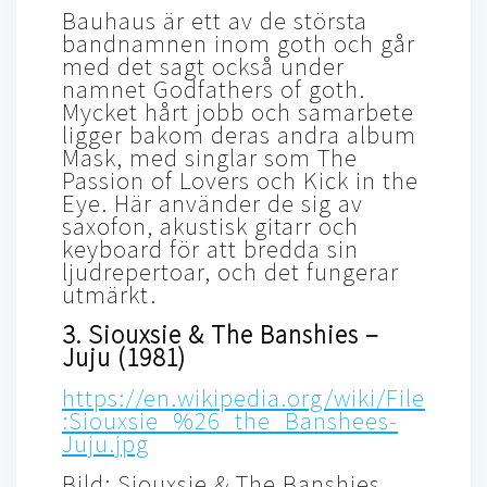
Bauhaus är ett av de största
bandnamnen inom goth och går
med det sagt också under
namnet Godfathers of goth.
Mycket hårt jobb och samarbete
ligger bakom deras andra album
Mask, med singlar som The
Passion of Lovers och Kick in the
Eye. Här använder de sig av
saxofon, akustisk gitarr och
keyboard för att bredda sin
ljudrepertoar, och det fungerar
utmärkt.
3. Siouxsie & The Banshies –
Juju (1981)
https://en.wikipedia.org/wiki/File
:Siouxsie_%26_the_Banshees-
Juju.jpg
Bild: Siouxsie & The Banshies,