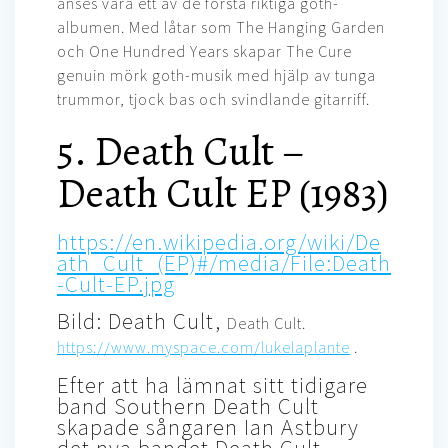
anses vara ett av de första riktiga goth-
albumen. Med låtar som The Hanging Garden
och One Hundred Years skapar The Cure
genuin mörk goth-musik med hjälp av tunga
trummor, tjock bas och svindlande gitarriff.
5. Death Cult –
Death Cult EP (1983)
https://en.wikipedia.org/wiki/De
ath_Cult_(EP)#/media/File:Death
-Cult-EP.jpg
Bild: Death Cult,
Death Cult.
https://www.myspace.com/lukelaplante
.
Efter att ha lämnat sitt tidigare
band Southern Death Cult
skapade sångaren Ian Astbury
det nya bandet Death Cult.