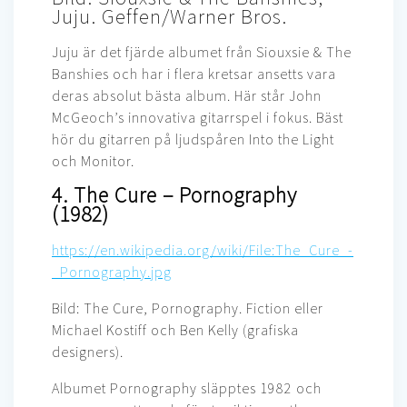
Juju. Geffen/Warner Bros.
Juju är det fjärde albumet från Siouxsie & The
Banshies och har i flera kretsar ansetts vara
deras absolut bästa album. Här står John
McGeoch’s innovativa gitarrspel i fokus. Bäst
hör du gitarren på ljudspåren Into the Light
och Monitor.
4. The Cure – Pornography
(1982)
https://en.wikipedia.org/wiki/File:The_Cure_-
_Pornography.jpg
Bild: The Cure, Pornography. Fiction eller
Michael Kostiff och Ben Kelly (grafiska
designers).
Albumet Pornography släpptes 1982 och