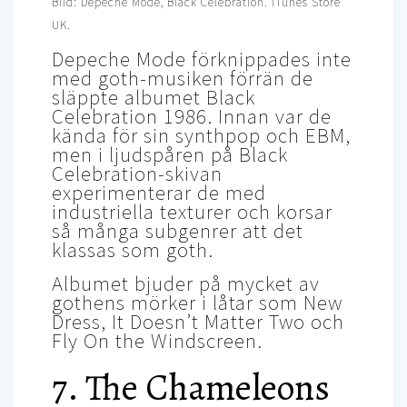
Bild: Depeche Mode, Black Celebration. iTunes Store
UK.
Depeche Mode förknippades inte
med goth-musiken förrän de
släppte albumet Black
Celebration 1986. Innan var de
kända för sin synthpop och EBM,
men i ljudspåren på Black
Celebration-skivan
experimenterar de med
industriella texturer och korsar
så många subgenrer att det
klassas som goth.
Albumet bjuder på mycket av
gothens mörker i låtar som New
Dress, It Doesn’t Matter Two och
Fly On the Windscreen.
7. The Chameleons